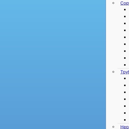
Сор
Тру
Нер