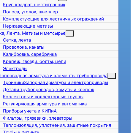
Круг, квадрат, шестигранник
Полоса, уголок, швеллер
Комплектующие для лестничных ограждений
Нержавеющие метизы
ка, Лента, Метизы и метсырье
Сетка, лента
Проволока, канаты
Калибровка, серебрянка
Крепеж, гвозди, болты, цепи
Электроды
бопроводная арматура и элементы трубопровода
ТройникиЗапорная арматура и электроприводы
Детали трубопроводов, хомуты и крепеж
Коллекторы и коллекторные группы
Регулирующая арматура и автоматика
Приборы учета и КИПиА
Фильтры, грязевики, элеваторы
Теплоизоляция, уплотнения, защитные покрытия
Трубы и фитинги