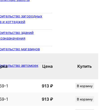
оительство загородных
в и коттеджей
оительство зданий
хозназначения
оительство магазинов
оительство автомоек
рка
Цена
Купить
59-1
913
₽
В корзину
59-1
913
₽
В корзину