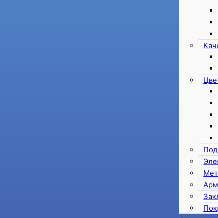
Кач
Цве
Под
Эле
Мет
Арм
Зак
Пок