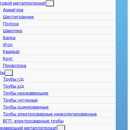
товой металлопрокат
Арматура
Шестигранник
Полоса
Швеллер
Балка
Угол
Квадрат
Круг
Проволока
бы
Трубы г/д
Трубы х/д
Трубы нержавеющие
Трубы чугунные
Трубы оцинкованные
Трубы электросварные низколегированные
ВГП, электросварные трубы
жавеющий металлопрокат