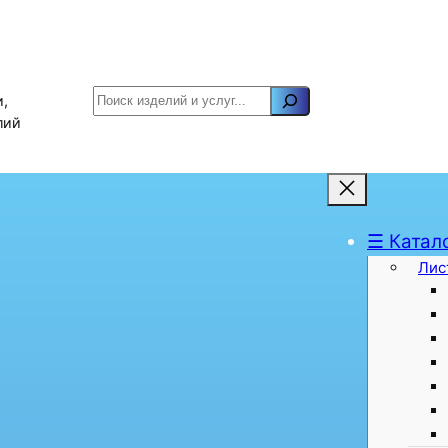
Поиск
,
лий
☰ Катал
Лис