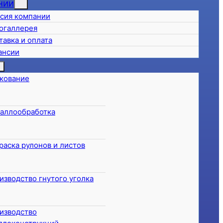
нии
сия компании
огаллерея
тавка и оплата
ансии
кование
аллообработка
раска рулонов и листов
изводство гнутого уголка
изводство