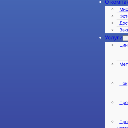
О компа
Мис
Фот
Дос
Вак
Услуги
Цин
Мет
Пок
Про
Про