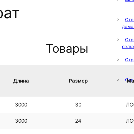
рат
Стр
домо
Стр
Товары
сель
Стр
Стр
Длина
Размер
Ма
3000
30
ЛС
3000
24
ЛС