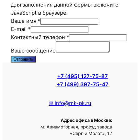
Для заполнения данной формы включите
JavaScript в браузере.
Ваше имя
*
E-mail
*
Контактный телефон
*
Контактный
Ваше сообщение
E-
Отправить
mail
сообщение
+7 (495) 127-75-87
+7 (499) 397-75-47
✉ info@mk-pk.ru
Адрес офиса в Москве:
м. Авиамоторная, проезд завода
«Серп и Молот», 12