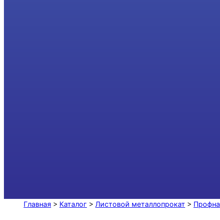
Главная
>
Каталог
>
Листовой металлопрокат
>
Профна