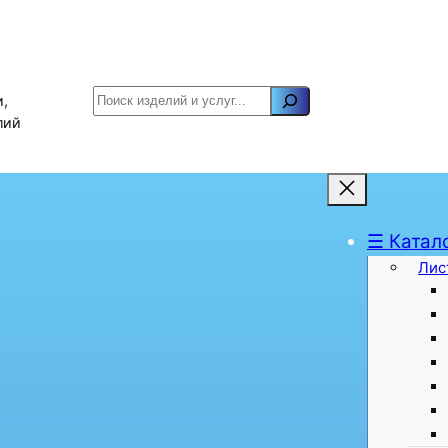
Поиск
,
лий
☰ Катал
Лис