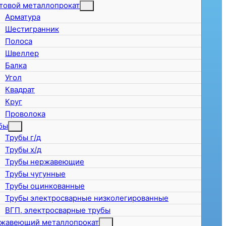
товой металлопрокат
Арматура
Шестигранник
Полоса
Швеллер
Балка
Угол
Квадрат
Круг
Проволока
бы
Трубы г/д
Трубы х/д
Трубы нержавеющие
Трубы чугунные
Трубы оцинкованные
Трубы электросварные низколегированные
ВГП, электросварные трубы
жавеющий металлопрокат