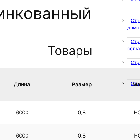
инкованный
Стр
домо
Стр
Товары
сель
Стр
Стр
Длина
Размер
Ма
6000
0,8
Н
6000
0,8
Н