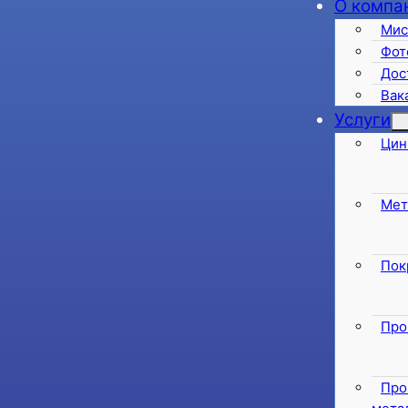
О компа
Мис
Фот
Дос
Вак
Услуги
Цин
Мет
Пок
Про
Про