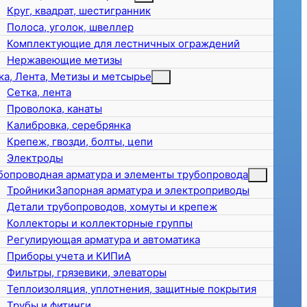
Круг, квадрат, шестигранник
Полоса, уголок, швеллер
Комплектующие для лестничных ограждений
Нержавеющие метизы
ка, Лента, Метизы и метсырье
Сетка, лента
Проволока, канаты
Калибровка, серебрянка
Крепеж, гвозди, болты, цепи
Электроды
бопроводная арматура и элементы трубопровода
ТройникиЗапорная арматура и электроприводы
Детали трубопроводов, хомуты и крепеж
Коллекторы и коллекторные группы
Регулирующая арматура и автоматика
Приборы учета и КИПиА
Фильтры, грязевики, элеваторы
Теплоизоляция, уплотнения, защитные покрытия
Трубы и фитинги