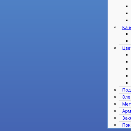
Кач
Цве
Под
Эле
Мет
Арм
Зак
Пок