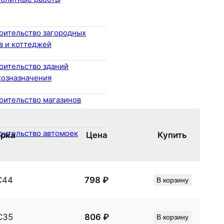
оительство загородных
в и коттеджей
оительство зданий
хозназначения
оительство магазинов
оительство автомоек
рка
Цена
Купить
С44
798
₽
В корзину
С35
806
₽
В корзину