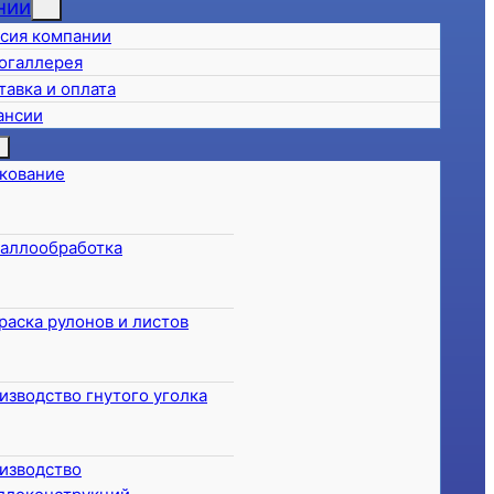
нии
сия компании
огаллерея
тавка и оплата
ансии
кование
аллообработка
раска рулонов и листов
изводство гнутого уголка
изводство