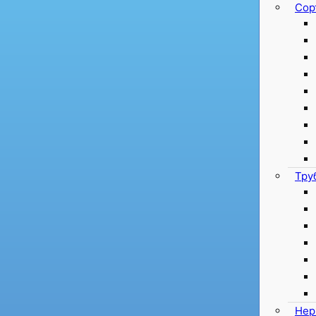
Сор
Тру
Нер